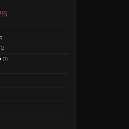
VES
2)
(1)
r
(1)