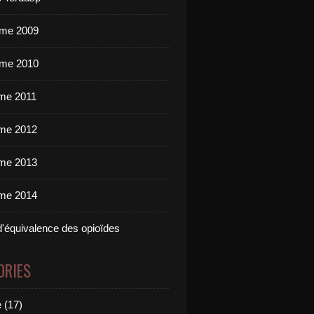
me 2009
me 2010
me 2011
me 2012
me 2013
me 2014
d'équivalence des opioïdes
ORIES
 (17)